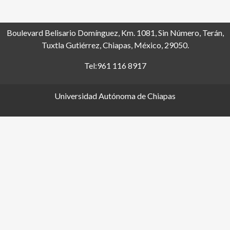
Boulevard Belisario Domínguez, Km. 1081, Sin Número, Terán,
Tuxtla Gutiérrez, Chiapas, México, 29050.
Tel:961 116 8917
Universidad Autónoma de Chiapas