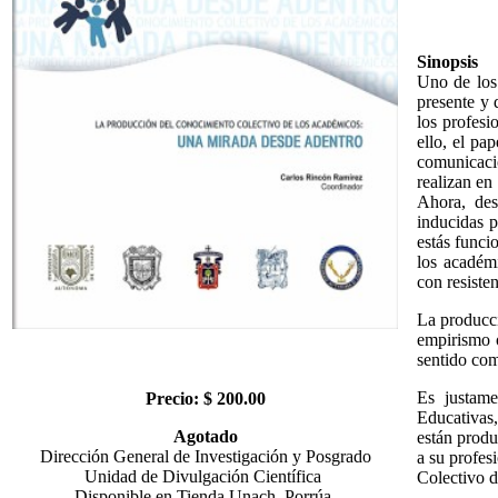
Sinopsis
Uno de los
presente y 
los profesi
ello, el pa
comunicaci
realizan en
Ahora, des
inducidas p
estás funci
los académ
con resiste
La producci
empirismo o
sentido co
Es justame
Precio: $ 200.00
Educativas,
Agotado
están produ
Dirección General de Investigación y Posgrado
a su profes
Unidad de Divulgación Científica
Colectivo 
Disponible en Tienda Unach, Porrúa