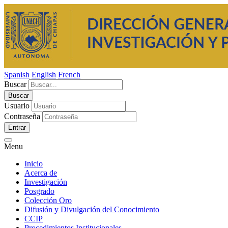
Spanish
English
French
Buscar
Usuario
Contraseña
Entrar
Menu
Inicio
Acerca de
Investigación
Posgrado
Colección Oro
Difusión y Divulgación del Conocimiento
CCIP
Procedimientos Institucionales