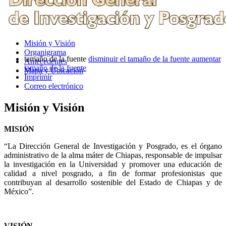
Misión y Visión
Organigrama
tamaño de la fuente
disminuir el tamaño de la fuente
aumentar
Antecedentes
tamaño de la fuente
Mapa y Ubicación
Imprimir
Correo electrónico
Misión y Visión
MISIÓN
“La Dirección General de Investigación y Posgrado, es el órgano
administrativo de la alma máter de Chiapas, responsable de impulsar
la investigación en la Universidad y promover una educación de
calidad a nivel posgrado, a fin de formar profesionistas que
contribuyan al desarrollo sostenible del Estado de Chiapas y de
México”.
VISIÓN