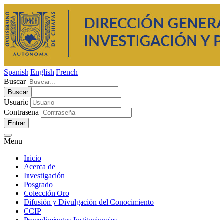
Spanish
English
French
Buscar
Usuario
Contraseña
Entrar
Menu
Inicio
Acerca de
Investigación
Posgrado
Colección Oro
Difusión y Divulgación del Conocimiento
CCIP
Procedimientos Institucionales