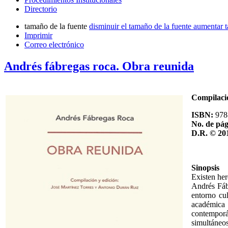
Directorio
tamaño de la fuente
disminuir el tamaño de la fuente
aumentar t
Imprimir
Correo electrónico
Andrés fábregas roca. Obra reunida
Compilaci
ISBN:
978
No. de pág
D.R. © 20
Sinopsis
Existen her
Andrés Fáb
entorno cul
académica 
contemporá
simultáneos