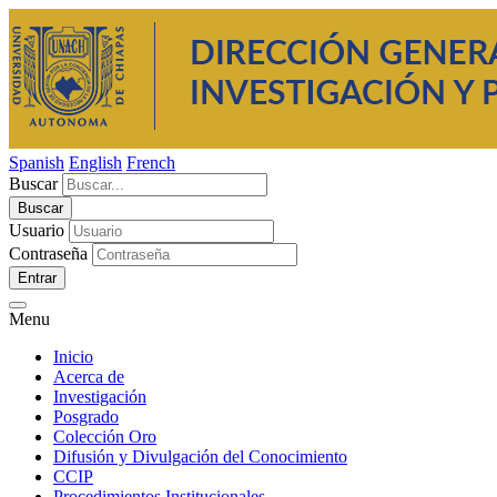
Spanish
English
French
Buscar
Usuario
Contraseña
Entrar
Menu
Inicio
Acerca de
Investigación
Posgrado
Colección Oro
Difusión y Divulgación del Conocimiento
CCIP
Procedimientos Institucionales