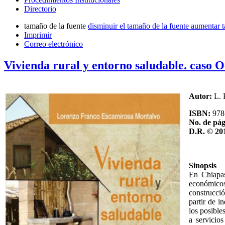
Directorio
tamaño de la fuente
disminuir el tamaño de la fuente
aumentar t
Imprimir
Correo electrónico
Vivienda rural y entorno saludable. caso 
Autor:
L. 
ISBN:
978
No. de pág
D.R. © 20
Sinopsis
En Chiapas
económicos
construcci
partir de i
los posible
a servicio