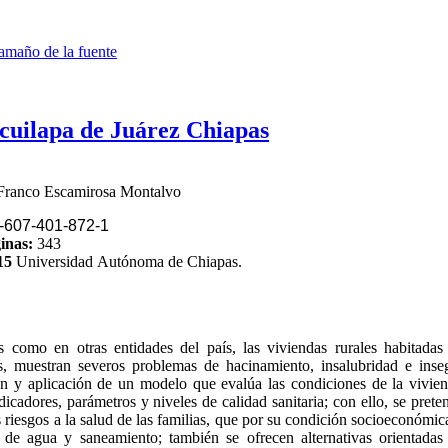
amaño de la fuente
Ocuilapa de Juárez Chiapas
Franco Escamirosa Montalvo
-607-401-872
-1
inas:
343
15
Universidad Autónoma de Chiapas.
 como en otras entidades del país, las viviendas rurales habitadas 
, muestran severos problemas de hacinamiento, insalubridad e insegu
ón y aplicación de un modelo que evalúa las condiciones de la vivien
ndicadores, parámetros y niveles de calidad sanitaria; con ello, se prete
s riesgos a la salud de las familias, que por su condición socioeconómic
s de agua y saneamiento; también se ofrecen alternativas orientadas