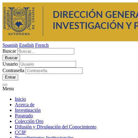
Spanish
English
French
Buscar
Usuario
Contraseña
Entrar
Menu
Inicio
Acerca de
Investigación
Posgrado
Colección Oro
Difusión y Divulgación del Conocimiento
CCIP
Procedimientos Institucionales