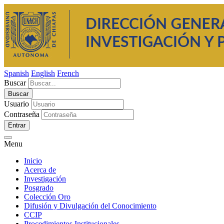
Spanish
English
French
Buscar
Usuario
Contraseña
Entrar
Menu
Inicio
Acerca de
Investigación
Posgrado
Colección Oro
Difusión y Divulgación del Conocimiento
CCIP
Procedimientos Institucionales