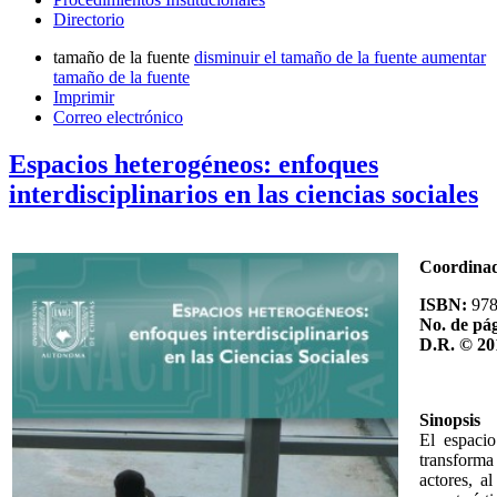
Directorio
tamaño de la fuente
disminuir el tamaño de la fuente
aumentar
tamaño de la fuente
Imprimir
Correo electrónico
Espacios heterogéneos: enfoques
interdisciplinarios en las ciencias sociales
Coordina
ISBN:
97
No. de pág
D.R. © 20
Sinopsis
El espacio
transforma
actores, a