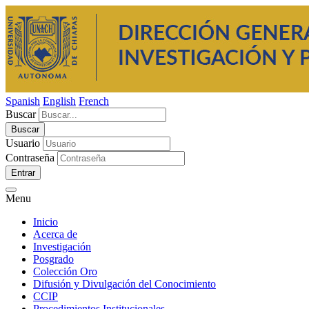
Spanish
English
French
Buscar
Usuario
Contraseña
Entrar
Menu
Inicio
Acerca de
Investigación
Posgrado
Colección Oro
Difusión y Divulgación del Conocimiento
CCIP
Procedimientos Institucionales