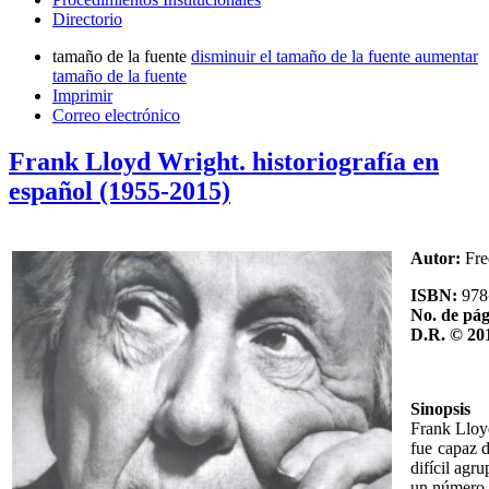
Directorio
tamaño de la fuente
disminuir el tamaño de la fuente
aumentar
tamaño de la fuente
Imprimir
Correo electrónico
Frank Lloyd Wright. historiografía en
español (1955-2015)
Autor:
Fre
ISBN:
978
No. de pág
D.R. © 20
Sinopsis
Frank Lloyd
fue capaz d
difícil agr
un número s