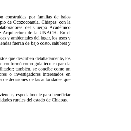
n construidas por familias de bajos
pio de Ocozocoautla, Chiapas, con la
 colaboradores del Cuerpo Académico
de Arquitectura de la UNACH. En el
icas y ambientales del lugar, los usos y
iendas fueran de bajo costo, salubres y
xtos que describen detalladamente, los
 se conformó como guía técnica para la
cilitador; también, se concibe como un
ores o investigadores interesados en
ma de decisiones de las autoridades que
iendas, especialmente para beneficiar
idades rurales del estado de Chiapas.