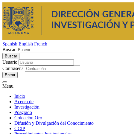
Spanish
English
French
Buscar
Usuario
Contraseña
Entrar
Menu
Inicio
Acerca de
Investigación
Posgrado
Colección Oro
Difusión y Divulgación del Conocimiento
CCIP
Procedimientos Institucionales