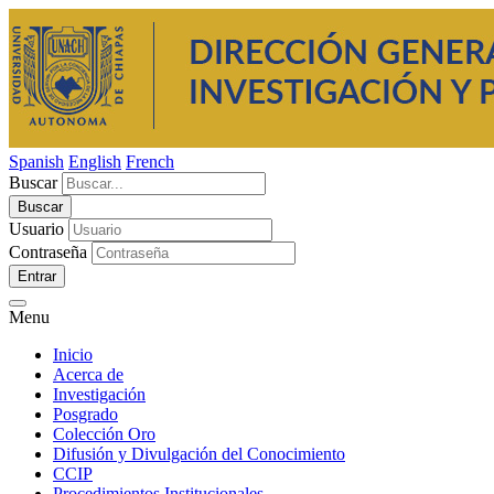
Spanish
English
French
Buscar
Usuario
Contraseña
Entrar
Menu
Inicio
Acerca de
Investigación
Posgrado
Colección Oro
Difusión y Divulgación del Conocimiento
CCIP
Procedimientos Institucionales