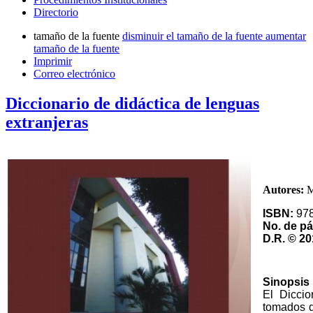
Directorio
tamaño de la fuente
disminuir el tamaño de la fuente
aumentar
tamaño de la fuente
Imprimir
Correo electrónico
Diccionario de didáctica de lenguas
extranjeras
Autores:
M
ISBN:
978
No. de pá
D.R.
© 2
Sinopsis
El Dicci
tomados de