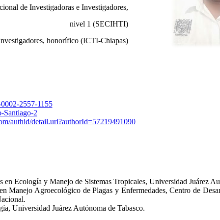
ional de Investigadoras e Investigadores,
nivel 1 (SECIHTI)
Investigadores, honorífico (ICTI-Chiapas)
00-0002-2557-1155
o-Santiago-2
om/authid/detail.uri?authorId=57219491090
s en Ecología y Manejo de Sistemas Tropicales, Universidad Juárez A
 en Manejo Agroecológico de Plagas y Enfermedades, Centro de Desarr
Nacional.
ogía, Universidad Juárez Autónoma de Tabasco.