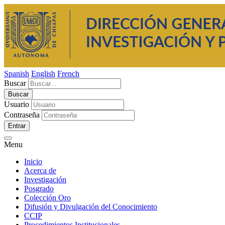
Spanish
English
French
Buscar
Usuario
Contraseña
Entrar
Menu
Inicio
Acerca de
Investigación
Posgrado
Colección Oro
Difusión y Divulgación del Conocimiento
CCIP
Procedimientos Institucionales