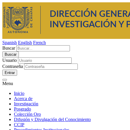
Spanish
English
French
Buscar
Usuario
Contraseña
Entrar
Menu
Inicio
Acerca de
Investigación
Posgrado
Colección Oro
Difusión y Divulgación del Conocimiento
CCIP
Procedimientos Institucionales