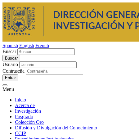
Spanish
English
French
Buscar
Usuario
Contraseña
Entrar
Menu
Inicio
Acerca de
Investigación
Posgrado
Colección Oro
Difusión y Divulgación del Conocimiento
CCIP
Procedimientos Institucionales