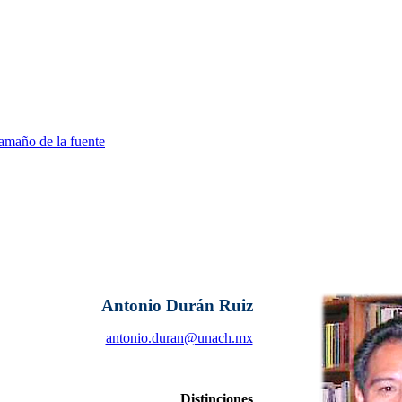
amaño de la fuente
Antonio Durán Ruiz
antonio.duran@unach.mx
Distinciones