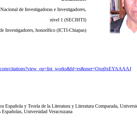
Nacional de Investigadoras e Investigadores,
nivel 1 (SECIHTI)
 de Investigadores, honorífico (ICTI-Chiapas)
gle.com/citations?view_op=list_works&hl=es&user=Oxq0xEYAAAAJ
ra Española y Teoría de la Literatura y Literatura Comparada, Universi
s Españolas, Universidad Veracruzana