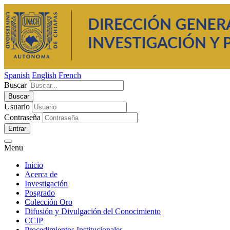
Spanish
English
French
Buscar
Usuario
Contraseña
Entrar
Menu
Inicio
Acerca de
Investigación
Posgrado
Colección Oro
Difusión y Divulgación del Conocimiento
CCIP
Procedimientos Institucionales