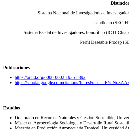
Distincio
Sistema Nacional de Investigadoras e Investigador
candidato (SECIH
Sistema Estatal de Investigadores, honorífico (ICTI-Chiap
Perfil Deseable Prodep (S
Publicaciones
https://orcid.org/0000-0002-1935-5392
https://scholar.google.com/citations?hl=es&user=fFYuNp8A
Estudios
Doctorado en Recursos Naturales y Gestión Sostenible, Unive
Máster en Agroecología Sociología y Desarrollo Rural Sostenib
Maestría en Producción Agropecuaria Tropical, Universidad 