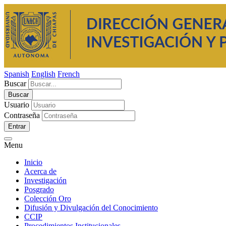
Spanish
English
French
Buscar
Usuario
Contraseña
Entrar
Menu
Inicio
Acerca de
Investigación
Posgrado
Colección Oro
Difusión y Divulgación del Conocimiento
CCIP
Procedimientos Institucionales