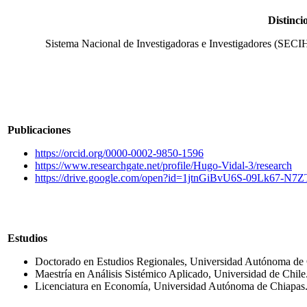
Distinci
Sistema Nacional de Investigadoras e Investigadores (SECI
Publicaciones
https://orcid.org/0000-0002-9850-1596
https://www.researchgate.net/profile/Hugo-Vidal-3/research
https://drive.google.com/open?id=1jtnGiBvU6S-09Lk67-N
Estudios
Doctorado en Estudios Regionales, Universidad Autónoma de 
Maestría en Análisis Sistémico Aplicado, Universidad de Chile
Licenciatura en Economía, Universidad Autónoma de Chiapas