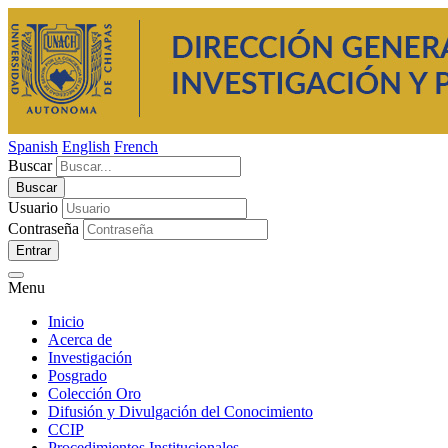
Spanish
English
French
Buscar
Usuario
Contraseña
Entrar
Menu
Inicio
Acerca de
Investigación
Posgrado
Colección Oro
Difusión y Divulgación del Conocimiento
CCIP
Procedimientos Institucionales