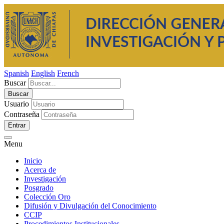
Spanish
English
French
Buscar
Usuario
Contraseña
Entrar
Menu
Inicio
Acerca de
Investigación
Posgrado
Colección Oro
Difusión y Divulgación del Conocimiento
CCIP
Procedimientos Institucionales