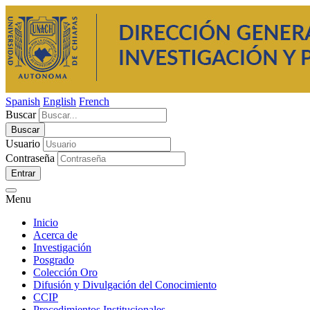
Spanish
English
French
Buscar
Usuario
Contraseña
Entrar
Menu
Inicio
Acerca de
Investigación
Posgrado
Colección Oro
Difusión y Divulgación del Conocimiento
CCIP
Procedimientos Institucionales