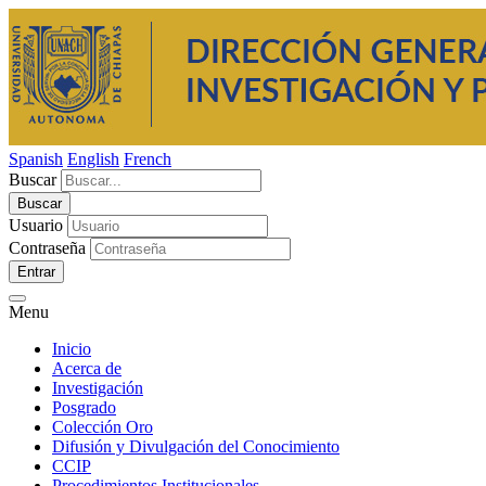
Spanish
English
French
Buscar
Usuario
Contraseña
Entrar
Menu
Inicio
Acerca de
Investigación
Posgrado
Colección Oro
Difusión y Divulgación del Conocimiento
CCIP
Procedimientos Institucionales