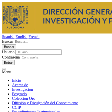
Spanish
English
French
Buscar
Usuario
Contraseña
Entrar
Menu
Inicio
Acerca de
Investigación
Posgrado
Colección Oro
Difusión y Divulgación del Conocimiento
CCIP
Procedimientos Institucionales