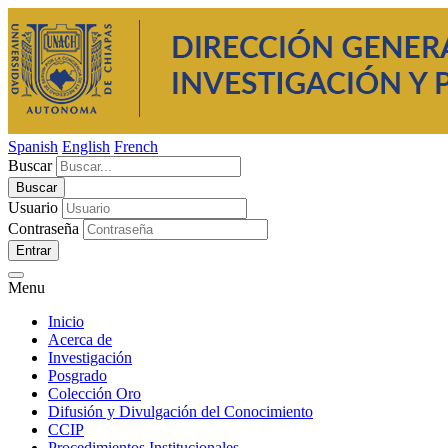
Spanish
English
French
Buscar
Usuario
Contraseña
Entrar
Menu
Inicio
Acerca de
Investigación
Posgrado
Colección Oro
Difusión y Divulgación del Conocimiento
CCIP
Procedimientos Institucionales