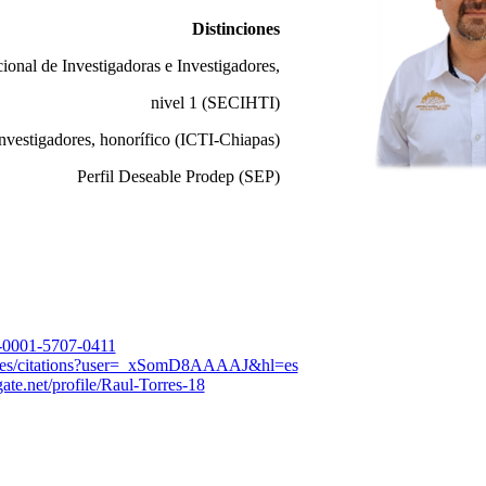
Distinciones
ional de Investigadoras e Investigadores,
nivel 1 (SECIHTI)
Investigadores, honorífico (ICTI-Chiapas)
Perfil Deseable Prodep (SEP)
00-0001-5707-0411
gle.es/citations?user=_xSomD8AAAAJ&hl=es
ate.net/profile/Raul-Torres-18