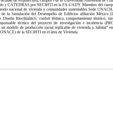
 Facultad de Arquitectura, campus I de la Universidad Autónoma de Chi
do y CÁTEDRAS por SECIHTI en la FA-UADY. Miembro del cuerp
oratorio nacional de vivienda y comunidades sustentables Sede UNACH,
al de la Simulación del Desempeño de Edificios afiliación México 
en Diseño Bioclimático, confort térmico, comportamiento térmico, si
Responsable técnico del proyecto de investigación e incidencia 
un modelo de producción social replicable de vivienda y hábitat” e
PRONACE) de la SECIHTI en el área de Vivienda.