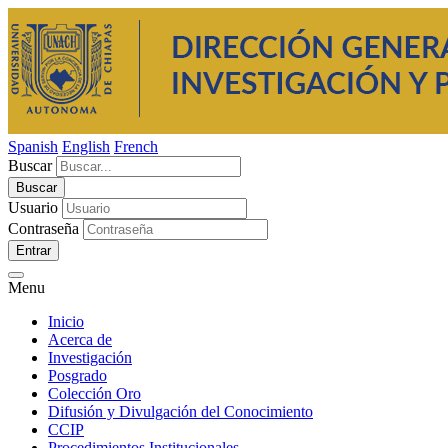
Spanish
English
French
Buscar
Usuario
Contraseña
Entrar
Menu
Inicio
Acerca de
Investigación
Posgrado
Colección Oro
Difusión y Divulgación del Conocimiento
CCIP
Procedimientos Institucionales