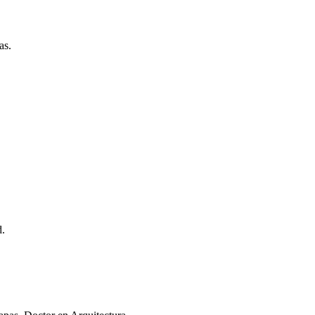
as.
d.