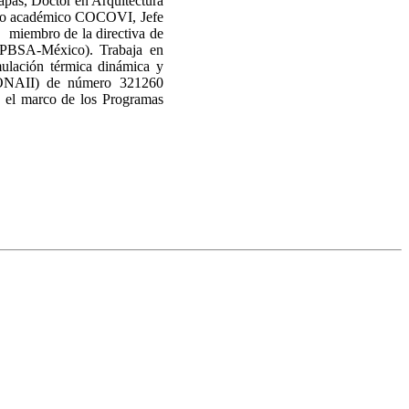
apas, Doctor en Arquitectura
o académico COCOVI, Jefe
 miembro de la directiva de
(IPBSA-México). Trabaja en
mulación térmica dinámica y
(PRONAII) de número 321260
n el marco de los Programas