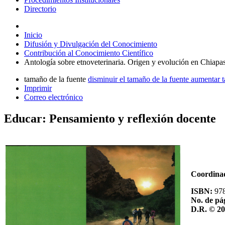
Directorio
Inicio
Difusión y Divulgación del Conocimiento
Contribución al Conocimiento Científico
Antología sobre etnoveterinaria. Origen y evolución en Chiapa
tamaño de la fuente
disminuir el tamaño de la fuente
aumentar t
Imprimir
Correo electrónico
Educar: Pensamiento y reflexión docente
Coordina
ISBN:
97
No. de pá
D.R. © 2