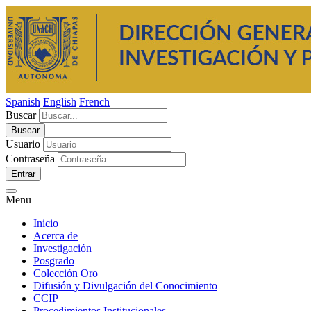
Spanish
English
French
Buscar
Usuario
Contraseña
Entrar
Menu
Inicio
Acerca de
Investigación
Posgrado
Colección Oro
Difusión y Divulgación del Conocimiento
CCIP
Procedimientos Institucionales