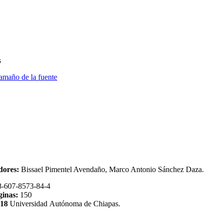
s
amaño de la fuente
dor
es:
Bissael Pimentel Avendaño, Marco Antonio Sánchez Daza.
8-607-8573-84-4
ginas:
150
018
Universidad Autónoma de Chiapas.