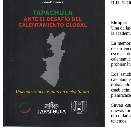
D.R. © 2
Sinopsis
Una de las
la academi
La memoria
de un enc
escolar d
calentamie
problemáti
Los estud
calentami
trabajand
establecim
planificaci
Sirvan est
nuevas for
el cuidado
tenemos.