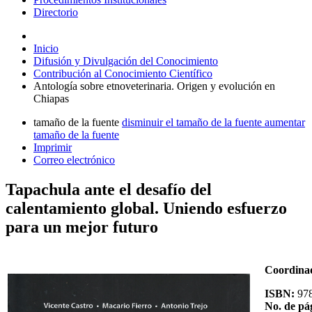
Directorio
Inicio
Difusión y Divulgación del Conocimiento
Contribución al Conocimiento Científico
Antología sobre etnoveterinaria. Origen y evolución en
Chiapas
tamaño de la fuente
disminuir el tamaño de la fuente
aumentar
tamaño de la fuente
Imprimir
Correo electrónico
Tapachula ante el desafío del
calentamiento global. Uniendo esfuerzo
para un mejor futuro
Coordina
ISBN:
97
No. de pá