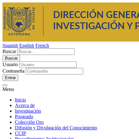
Spanish
English
French
Buscar
Usuario
Contraseña
Entrar
Menu
Inicio
Acerca de
Investigación
Posgrado
Colección Oro
Difusión y Divulgación del Conocimiento
CCIP
Procedimientos Institucionales