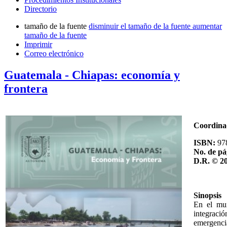
Directorio
tamaño de la fuente
disminuir el tamaño de la fuente
aumentar
tamaño de la fuente
Imprimir
Correo electrónico
Guatemala - Chiapas: economía y
frontera
Coordina
ISBN:
97
No. de pá
D.R. © 2
Sinopsis
En el mun
integració
emergencia