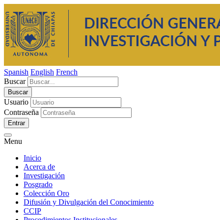
Spanish
English
French
Buscar
Usuario
Contraseña
Entrar
Menu
Inicio
Acerca de
Investigación
Posgrado
Colección Oro
Difusión y Divulgación del Conocimiento
CCIP
Procedimientos Institucionales