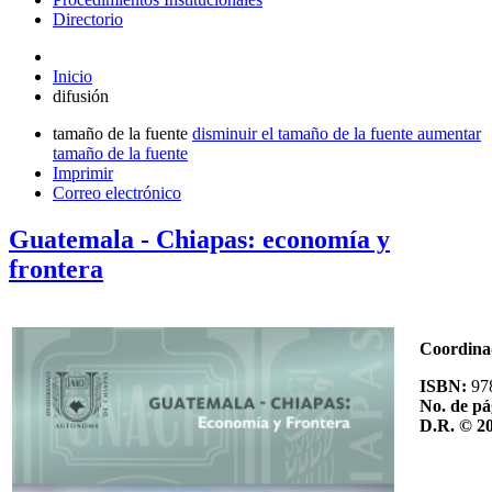
Directorio
Inicio
difusión
tamaño de la fuente
disminuir el tamaño de la fuente
aumentar
tamaño de la fuente
Imprimir
Correo electrónico
Guatemala - Chiapas: economía y
frontera
Coordina
ISBN:
97
No. de pá
D.R. © 2