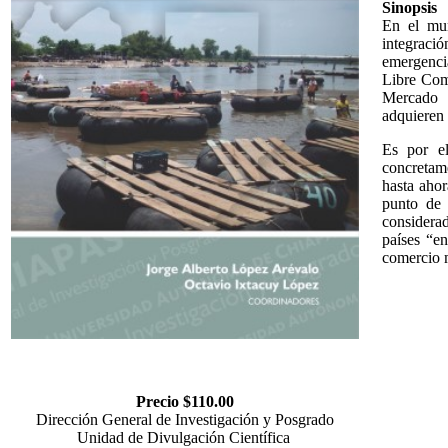
Sinopsis
En el mun
integració
emergencia
Libre Com
Mercado 
adquieren 
Es por el
concretam
hasta ahor
punto de 
considera
países “en
comercio 
Precio $110.00
Dirección General de Investigación y Posgrado
Unidad de Divulgación Científica