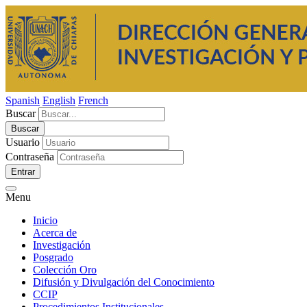
Spanish
English
French
Buscar
Usuario
Contraseña
Entrar
Menu
Inicio
Acerca de
Investigación
Posgrado
Colección Oro
Difusión y Divulgación del Conocimiento
CCIP
Procedimientos Institucionales