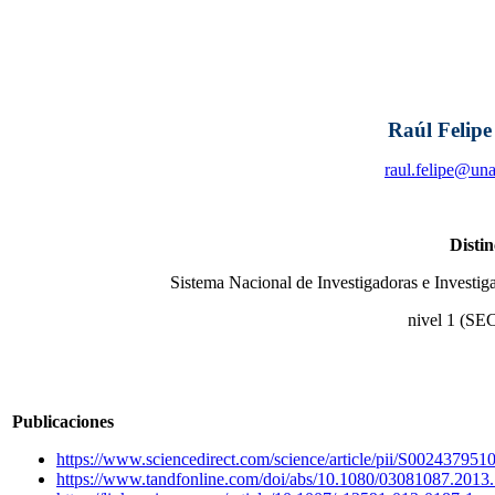
Raúl Felipe
raul.felipe@un
Distin
Sistema Nacional de Investigadoras e Investig
nivel 1 (SE
Publicaciones
https://www.sciencedirect.com/science/article/pii/S00243795
https://www.tandfonline.com/doi/abs/10.1080/03081087.2013