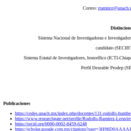
Correo:
rramirez@unach
Distincion
Sistema Nacional de Investigadoras e Investigador
candidato (SECIH
Sistema Estatal de Investigadores, honorífico (ICTI-Chiap
Perfil Deseable Prodep (S
Publicaciones
https://cedes.unach.mx/index.php/docentes/131-rodolfo-humbe
https://www.researchgate.net/profile/Rodolfo-Ramirez-Leon/re
https://orcid.org/0000-0002-8459-6248
https://scholar.google.com.mx/citations?user=3H9fiD0AAA