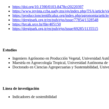
https://doi.org/10.1590/0103-8478cr20220397
https://www.revista.ccba.uady.mx/ojs/index.php/TSA/article/
https://produccioncientificaluz.org/index.php/agronomia/articl
https://dergipark.org.tr/en/pub/ejss/issue/77854/1328548
https://hrcak.srce.hr/file/405150
https://dergipark.org.tr/en/pub/ejss/issue/69285/1135515
Estudios
Ingeniero Agrónomo en Producción Vegetal, Universidad Aut
Maestría en Agroecología Tropical, Universidad Autónoma de
Doctorado en Ciencias Agropecuarias y Sustentabilidad, Univ
Línea de investigación
Indicadores de sostenibilidad