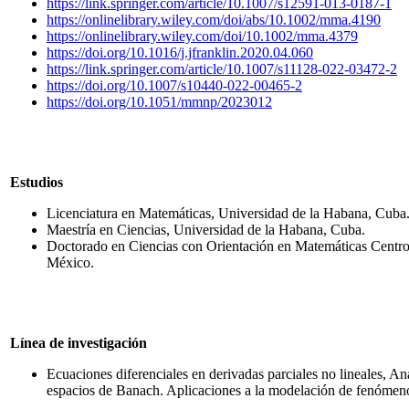
https://link.springer.com/article/10.1007/s12591-013-0187-1
https://onlinelibrary.wiley.com/doi/abs/10.1002/mma.4190
https://onlinelibrary.wiley.com/doi/10.1002/mma.4379
https://doi.org/10.1016/j.jfranklin.2020.04.060
https://link.springer.com/article/10.1007/s11128-022-03472-2
https://doi.org/10.1007/s10440-022-00465-2
https://doi.org/10.1051/mmnp/2023012
Estudios
Licenciatura en Matemáticas, Universidad de la Habana, Cuba
Maestría en Ciencias, Universidad de la Habana, Cuba.
Doctorado en Ciencias con Orientación en Matemáticas Centr
México.
Línea de investigación
Ecuaciones diferenciales en derivadas parciales no lineales, Aná
espacios de Banach. Aplicaciones a la modelación de fenómenos 