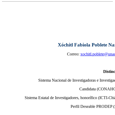
Xóchitl Fabiola Poblete N
Correo:
xochitl.poblete@una
Distin
Sistema Nacional de Investigadoras e Investiga
Candidata (CONAH
Sistema Estatal de Investigadores, honorífico (ICTI-Chi
Perfil Deseable PRODEP (