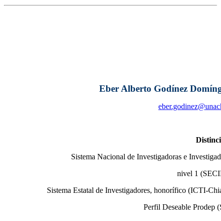
Eber Alberto Godínez Domín
eber.godinez@una
Distinc
Sistema Nacional de Investigadoras e Investigad
nivel 1 (SEC
Sistema Estatal de Investigadores, honorífico (ICTI-Chi
Perfil Deseable Prodep 