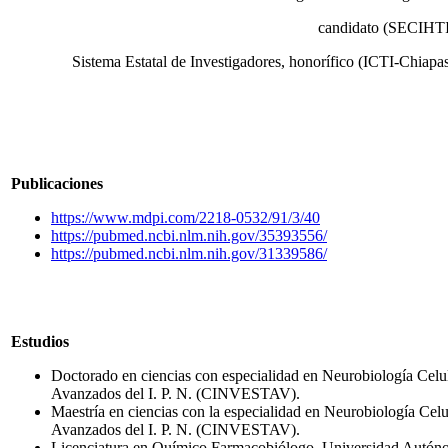
candidato (SECIHTI
Sistema Estatal de Investigadores, honorífico (ICTI-Chiapa
Publicaciones
https://www.mdpi.com/2218-0532/91/3/40
https://pubmed.ncbi.nlm.nih.gov/35393556/
https://pubmed.ncbi.nlm.nih.gov/31339586/
Estudios
Doctorado en ciencias con especialidad en Neurobiología Celul
Avanzados del I. P. N. (CINVESTAV).
Maestría en ciencias con la especialidad en Neurobiología Celu
Avanzados del I. P. N. (CINVESTAV).
Licenciatura en Químico Farmacobiólogo, Universidad Autón