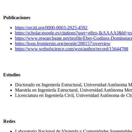
Publicaciones
https://orcid.org/0000-0003-2925-4592
https://scholar.google.es/citations?user=g8zo-IkAAAAJ&hl=
https://www.researchgate.net/profile/Eber-Godinez-Domingue
https://loop.frontiersin.org/people/288157/overview
https://www.webofscience.com/wos/author/record/15644788
Estudios
Doctorado en Ingeniería Estructural, Universidad Autónoma Me
Maestría en Ingeniería Estructural, Universidad Autónoma Met
Licenciatura en Ingeniería Civil, Universidad Autónoma de Ch
Redes
Laboratorio Nacional de Vivienda y Comunidades Sustentabl