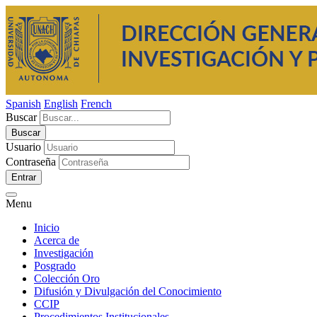
Spanish
English
French
Buscar
Usuario
Contraseña
Entrar
Menu
Inicio
Acerca de
Investigación
Posgrado
Colección Oro
Difusión y Divulgación del Conocimiento
CCIP
Procedimientos Institucionales