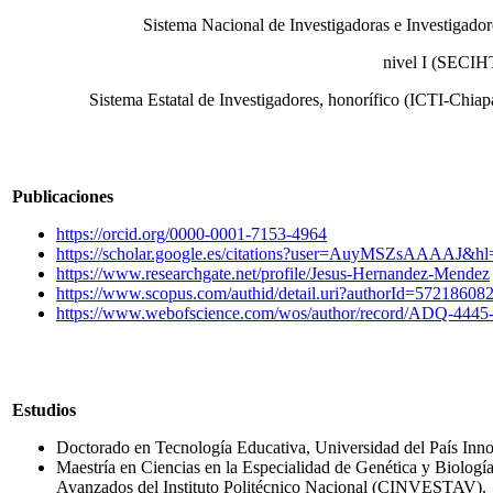
Sistema Nacional de Investigadoras e Investigador
nivel I (SECIH
Sistema Estatal de Investigadores, honorífico (ICTI-Chiap
Publicaciones
https://orcid.org/0000-0001-7153-4964
https://scholar.google.es/citations?user=AuyMSZsAAAAJ&h
https://www.researchgate.net/profile/Jesus-Hernandez-Mendez
https://www.scopus.com/authid/detail.uri?authorId=57218608
https://www.webofscience.com/wos/author/record/ADQ-4445
Estudios
Doctorado en Tecnología Educativa, Universidad del País 
Maestría en Ciencias en la Especialidad de Genética y Biologí
Avanzados del Instituto Politécnico Nacional (CINVESTAV).