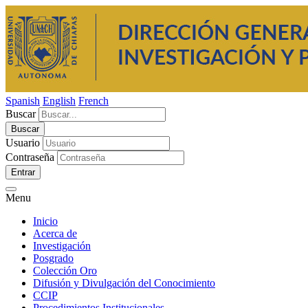
Spanish
English
French
Buscar
Usuario
Contraseña
Entrar
Menu
Inicio
Acerca de
Investigación
Posgrado
Colección Oro
Difusión y Divulgación del Conocimiento
CCIP
Procedimientos Institucionales