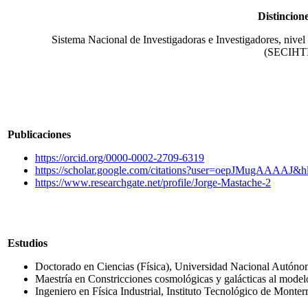
Distincion
Sistema Nacional de Investigadoras e Investigadores, nivel
(SECIHTI
Publicaciones
https://orcid.org/0000-0002-2709-6319
https://scholar.google.com/citations?user=oepJMugAAAAJ&h
https://www.researchgate.net/profile/Jorge-Mastache-2
Estudios
Doctorado en Ciencias (Física), Universidad Nacional Autón
Maestría en Constricciones cosmológicas y galácticas al mo
Ingeniero en Física Industrial, Instituto Tecnológico de Monter