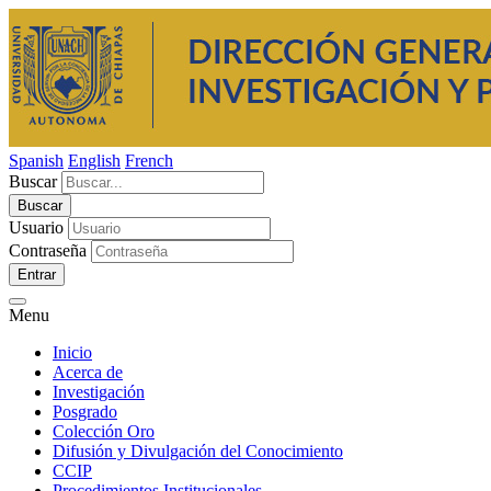
Spanish
English
French
Buscar
Usuario
Contraseña
Entrar
Menu
Inicio
Acerca de
Investigación
Posgrado
Colección Oro
Difusión y Divulgación del Conocimiento
CCIP
Procedimientos Institucionales