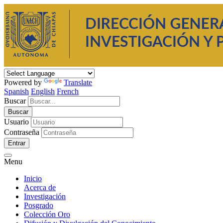
Powered by
Translate
Spanish
English
French
Buscar
Usuario
Contraseña
Entrar
Menu
Inicio
Acerca de
Investigación
Posgrado
Colección Oro