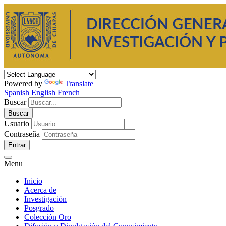
Powered by
Translate
Spanish
English
French
Buscar
Usuario
Contraseña
Entrar
Menu
Inicio
Acerca de
Investigación
Posgrado
Colección Oro