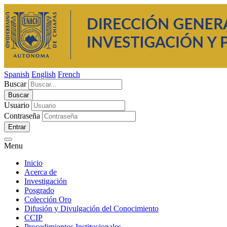
Spanish
English
French
Buscar
Usuario
Contraseña
Entrar
Menu
Inicio
Acerca de
Investigación
Posgrado
Colección Oro
Difusión y Divulgación del Conocimiento
CCIP
Procedimientos Institucionales