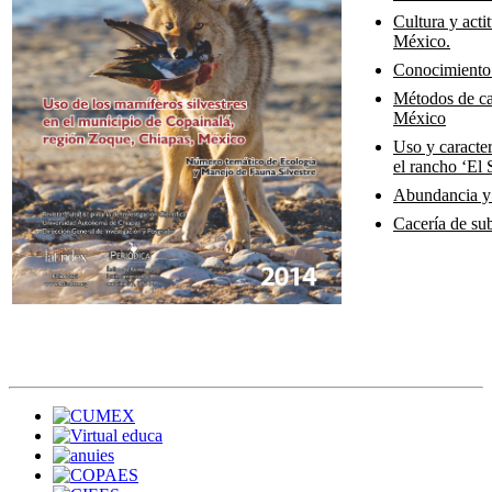
Cultura y acti
México.
Conocimiento s
Métodos de ca
México
Uso y caracter
el rancho ‘El
Abundancia y 
Cacería de su