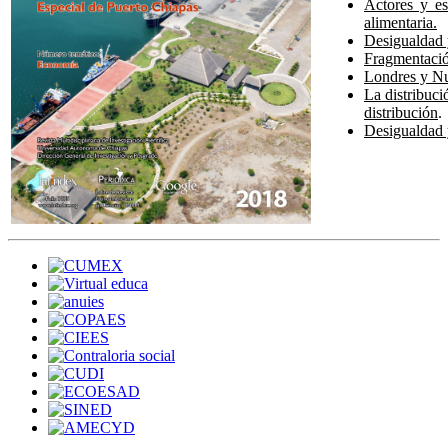
Actores y es
alimentaria.
Desigualdad y
Fragmentació
Londres y Nu
La distribuc
distribución
.
Desigualdad y