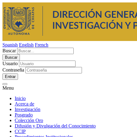
Spanish
English
French
Buscar
Usuario
Contraseña
Entrar
Menu
Inicio
Acerca de
Investigación
Posgrado
Colección Oro
Difusión y Divulgación del Conocimiento
CCIP
Procedimientos Institucionales