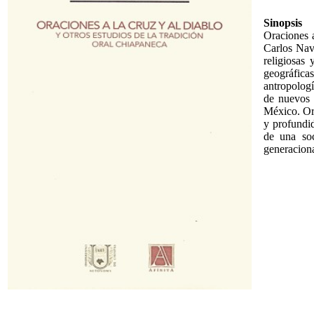
Sinopsis
Oraciones a
Carlos Nava
religiosas 
geográfica
antropologí
de nuevos 
México. Ora
y profundid
de una soc
generaciona