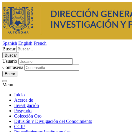
Spanish
English
French
Buscar
Usuario
Contraseña
Entrar
Menu
Inicio
Acerca de
Investigación
Posgrado
Colección Oro
Difusión y Divulgación del Conocimiento
CCIP
Procedimientos Institucionales