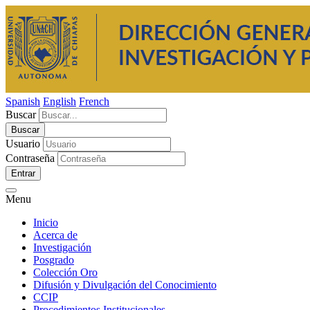
Spanish
English
French
Buscar
Usuario
Contraseña
Entrar
Menu
Inicio
Acerca de
Investigación
Posgrado
Colección Oro
Difusión y Divulgación del Conocimiento
CCIP
Procedimientos Institucionales