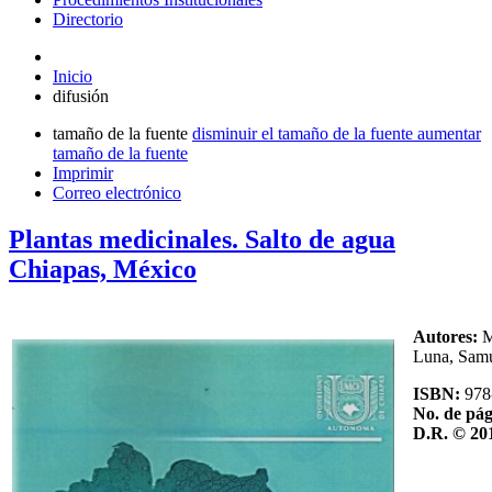
Directorio
Inicio
difusión
tamaño de la fuente
disminuir el tamaño de la fuente
aumentar
tamaño de la fuente
Imprimir
Correo electrónico
Plantas medicinales. Salto de agua
Chiapas, México
Autores:
M
Luna, Samu
ISBN:
978
No. de pág
D.R. © 20