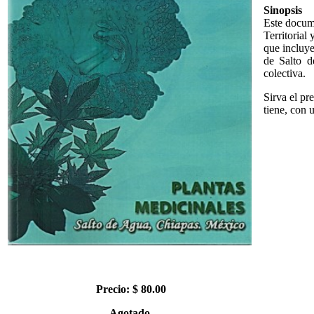
Sinopsis
Este docume
Territoria
que incluye
de Salto d
colectiva.
Sirva el pr
tiene, con 
Precio: $ 80.00
Agotado