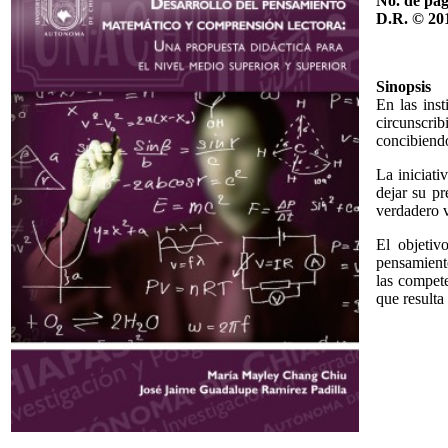
No. de pág
D.R. © 20
Sinopsis
En las inst
circunscri
concibiendo
La iniciati
dejar su pr
verdadero v
El objetiv
pensamiento
las compete
que resulta