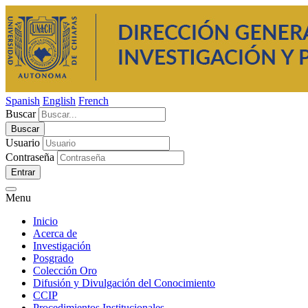
Spanish
English
French
Buscar
Usuario
Contraseña
Entrar
Menu
Inicio
Acerca de
Investigación
Posgrado
Colección Oro
Difusión y Divulgación del Conocimiento
CCIP
Procedimientos Institucionales