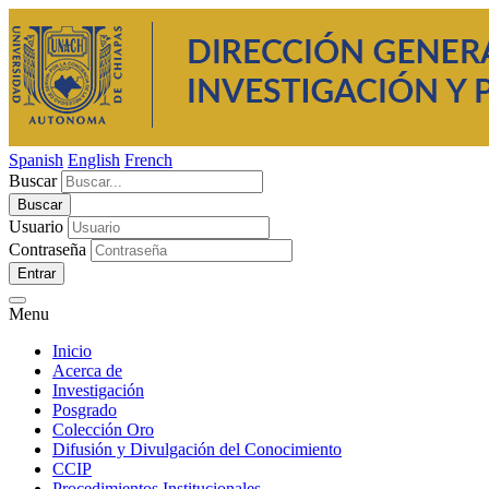
Spanish
English
French
Buscar
Usuario
Contraseña
Entrar
Menu
Inicio
Acerca de
Investigación
Posgrado
Colección Oro
Difusión y Divulgación del Conocimiento
CCIP
Procedimientos Institucionales