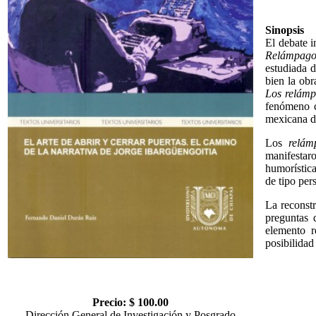
Sinopsis
El debate i
Relámpago
estudiada d
bien la obr
Los relámp
fenómeno co
mexicana d
Los
relám
manifestar
humorística
de tipo per
La reconstr
preguntas 
elemento r
posibilidad
Precio: $ 100.00
Dirección General de Investigación y Posgrado