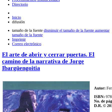
Directorio
Inicio
difusión
tamaño de la fuente
disminuir el tamaño de la fuente
aumentar
tamaño de la fuente
Imprimir
Correo electrónico
El arte de abrir y cerrar puertas. El
camino de la narrativa de Jorge
Ibargüengoitia
Autor:
Fer
ISBN:
978
No. de pág
D.R. © 20