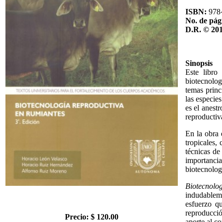
ISBN:
978
No. de pág
D.R. © 20
Sinopsis
Este libro
biotecnolog
temas princ
las especie
es el anestr
reproductiv
En la obra 
tropicales,
técnicas de
importancia
biotecnolog
Biotecnolo
indudableme
esfuerzo qu
reproducció
Precio: $ 120.00
aporte al c