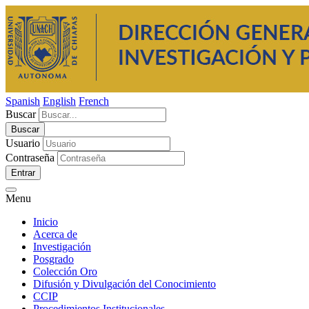
Spanish
English
French
Buscar
Usuario
Contraseña
Entrar
Menu
Inicio
Acerca de
Investigación
Posgrado
Colección Oro
Difusión y Divulgación del Conocimiento
CCIP
Procedimientos Institucionales