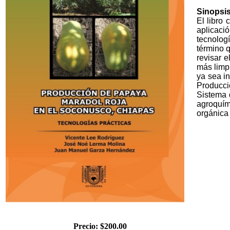
Sinopsi
El libro 
aplicaci
tecnolog
término 
revisar 
más limp
ya sea in
Producci
Sistema 
agroquím
orgánica 
Precio: $200.00