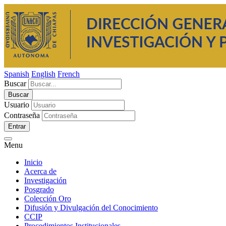
Spanish
English
French
Buscar
Usuario
Contraseña
Entrar
Menu
Inicio
Acerca de
Investigación
Posgrado
Colección Oro
Difusión y Divulgación del Conocimiento
CCIP
Procedimientos Institucionales