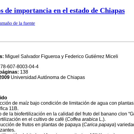
os de importancia en el estado de Chiapas
amaño de la fuente
es:
Miguel Salvador Figueroa y Federico Gutiérrez Miceli
78-607-8003-04-4
páginas:
138
2009
Universidad Autónoma de Chiapas
ido
cción de maíz bajo condición de limitación de agua con plantas b
fica 11B.
o de la biofertilización en la calidad del fruto del banano clon “
ertilización en el cultivo de café (
Coffea arabica
L.).
ducción de frutos en plantas de papaya (
Carica papaya
) varieda
lizantes.