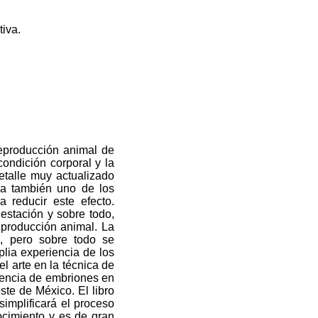
tiva.
reproducción animal de
condición corporal y la
etalle muy actualizado
rda también uno de los
 reducir este efecto.
gestación y sobre todo,
 producción animal. La
a, pero sobre todo se
plia experiencia de los
l arte en la técnica de
ferencia de embriones en
ste de México. El libro
implificará el proceso
ocimiento y es de gran