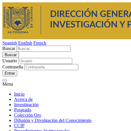
Spanish
English
French
Buscar
Usuario
Contraseña
Entrar
Menu
Inicio
Acerca de
Investigación
Posgrado
Colección Oro
Difusión y Divulgación del Conocimiento
CCIP
Procedimientos Institucionales