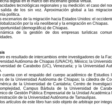
recha digital en el marco del escenario global virtual.
acidades tecnológicas regionales y su medición: el caso del no
 salida de los sin voz. Aproximación global a las migracio
ía política.
es escenarios de la migración hacia Estados Unidos: el occidente
globalización por la vía neoliberal y la emigración en Chiapas.
 oportunidad (demográfica) de Chiapas.
inámica de la gestión de dos empresas turísticas comuni
lidades.
sis
ibro es resultado de intercambios entre investigadores de la Fa
versidad Autónoma de Chiapas (UNACH), México; la Universida
versidad de Carabobo (UC), Venezuela; y la Universidad A
.
ro cuenta con el respaldo del cuerpo académico de Estudios In
es de la Universidad Autónoma de Chiapas; la cátedra de Coo
mérica de la Universidad de Cantabria; Centro de Investiga
complejidad, Campus Bárbula de la Universidad de Carab
ico de Gestión Pública Empresarial de la Unidad Académica M
nistración de la Universidad Autónoma de Tamaulipas.
os artículos de este libro han sido objeto de arbitraje por integr