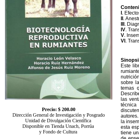
Conten
I
. Efecto
II
. Anest
III
. Diag
IV
. Tran
V
. Insem
VI
. Tran
Sinopsi
Este lib
rumiante
nutrici
sobre l
temas q
Describe
las ven
técnica
Precio: $ 200.00
discuten
Dirección General de Investigación y Posgrado
autores.
Unidad de Divulgación Científica
la insem
Disponible en Tienda Unach, Porrúa
esta esp
y Fondo de Cultura
tiene un
de ense