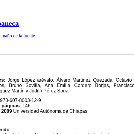
paneca
amaño de la fuente
es:
Jorge López arévalo, Álvaro Martínez Quezada, Octavio
ros, Bruno Sovilla, Ana Emilia Cordero Borjas, Francisc
uez Martín y Judith Pérez Soria
978-607-8003-12-9
 páginas:
146
 2009
Universidad Autónoma de Chiapas.
nido