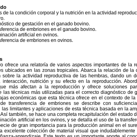
ido
s de la condición corporal y la nutrición en la actividad reproduc
ro.
nóstico de gestación en el ganado bovino.
sferencia de embriones en el ganado bovino.
inación artificial en ovinos.
sferencia de embriones en ovinos.
s
ro ofrece una relatoría de varios aspectos importantes de la 
s ubicados en las zonas tropicales. Abarca la relación de la 
ón sobre la actividad reproductiva de las hembras, dando un d
a interacción, nutrición y su efecto en la reproducción. Abo
ue más afectan a la reproducción y ofrece soluciones para
 las técnicas más utilizadas para el correcto diagnóstico de 
tajas económicas que esta técnica ofrece en el contexto de la
 de transferencia de embriones se describe con suficienci
 las limitantes y aplicaciones de esta técnica basada en la am
 Así también, se hace una completa recapitulación del estado de
inación artificial en los ovinos, y se detalla el uso de la trans
ecie de gran importancia para la producción animal en el sure
a excelente colección de material visual que indudablemente s
ñanza-aprendizaje. Este texto es un importante aporte al con