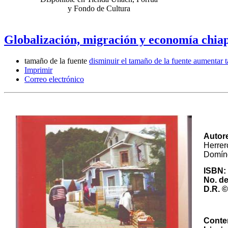
y Fondo de Cultura
Globalización, migración y economía chia
tamaño de la fuente
disminuir el tamaño de la fuente
aumentar t
Imprimir
Correo electrónico
Autor
Herre
Domíng
ISBN:
No. de
D.R.
©
Conte