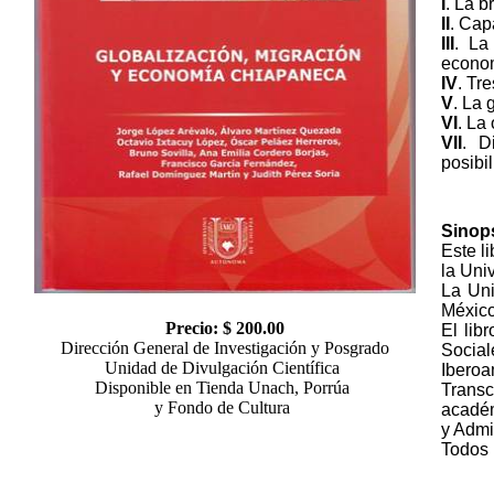
I
. La b
II
. Cap
III
. La
econom
IV
. Tr
V
. La 
VI
. La
VII
. D
posibi
Sinop
Este l
la Uni
La Uni
México
Precio: $ 200.00
El lib
Dirección General de Investigación y Posgrado
Social
Unidad de Divulgación Científica
Iberoa
Disponible en Tienda Unach, Porrúa
Trans
y Fondo de Cultura
académ
y Admi
Todos l