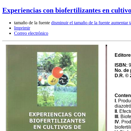
Experiencias con biofertilizantes en cultiv
tamaño de la fuente
disminuir el tamaño de la fuente
aumentar t
Imprimir
Correo electrónico
Editor
ISBN:
9
No. de 
D.R.
© 
Conten
I
. Produ
diazotró
II
. Efect
III
. Biof
IV
. Pro
bioferti