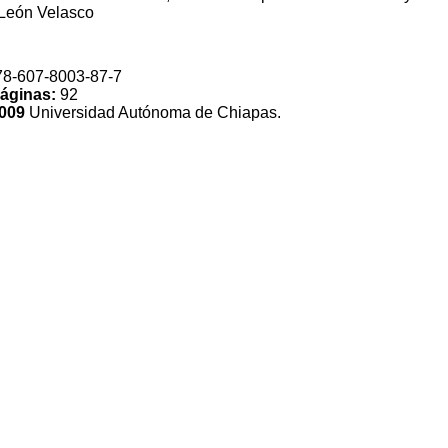
León Velasco
78-607-8003-87-7
páginas:
92
2009
Universidad Autónoma de Chiapas.